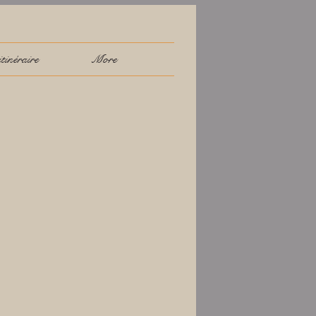
tinéraire
More