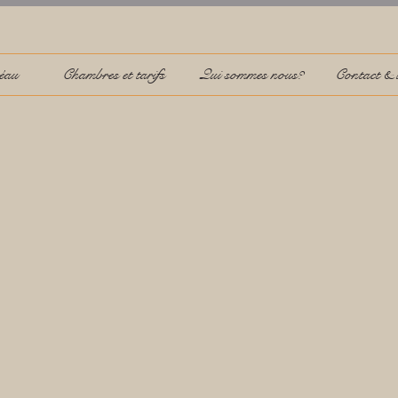
éau
Chambres et tarifs
Qui sommes nous?
Contact & i