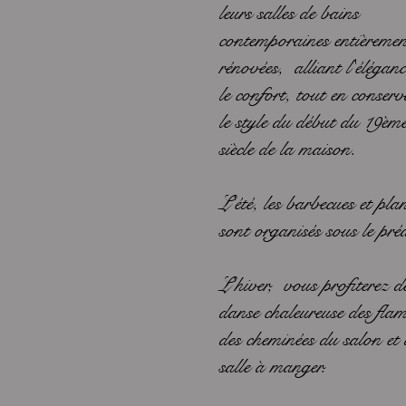
leurs salles de bains
contemporaines entièremen
rénovées, alliant l'éléganc
le confort, tout en conser
le style du début du 19èm
siècle de la maison.
L'été, les barbecues et pla
sont organisés sous le pré
L'hiver, vous profiterez d
danse chaleureuse des fla
des cheminées du salon et 
salle à manger.