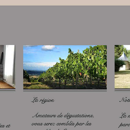
La région
Not
Amateurs de dégustations,
La m
vous serez comblés par les
parc
es et