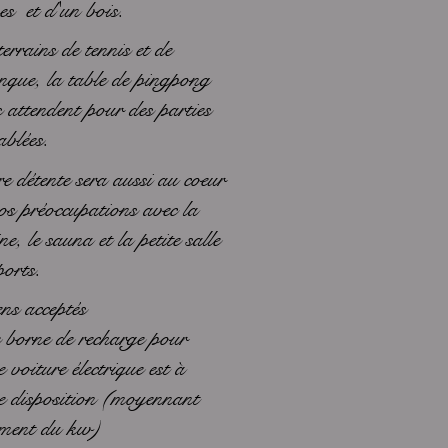
es et d'un bois.
terrains de tennis et de
nque, la table de pingpong
 attendent pour des parties
ablées.
e détente sera aussi au coeur
os préoccupations avec la
ine, le sauna et la petite salle
ports.
ns acceptés
borne de recharge pour
e voiture électrique est à
e disposition (moyennant
ement du kw)