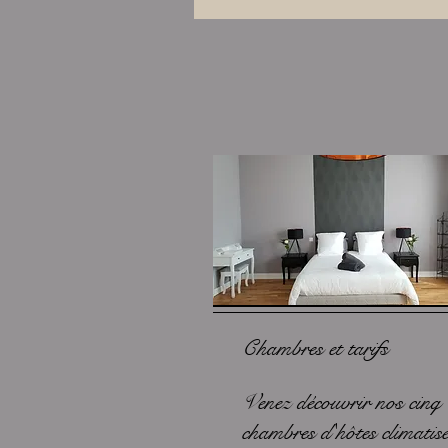
Chambres et tarifs
Venez découvrir nos cinq
chambres d'hôtes climatisé