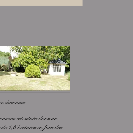
re domaine
aison est située dans un
 de 1,6 hectares en face des