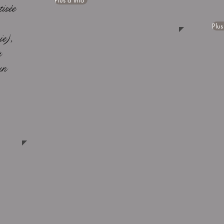
Plus d'info
isée
Plus
ie),
à
un