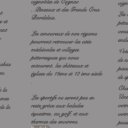
vignobles de Cognac
vign
, Pineaux et des Grands Crus
t
Les 
Bordelais.
e et
péta
vant
vous
Les amoureux de nos régions
e
endi
pourront retrouver les cités
médiévales et villages
Votr
pittoresques qui nous
de n
nchas
entourent, les châteaux et
pisc
au.
églises du 11ème et 12 ème siècle
de s
.
Chie
e la
Une 
Les sportifs ne seront pas en
mmes
votr
reste grâce aux balades
de la
équestres, au golf, et aux
votr
thermes des environs.
pai